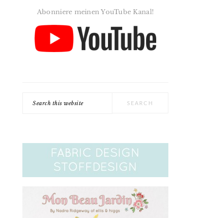
Abonniere meinen YouTube Kanal!
Search
this
website