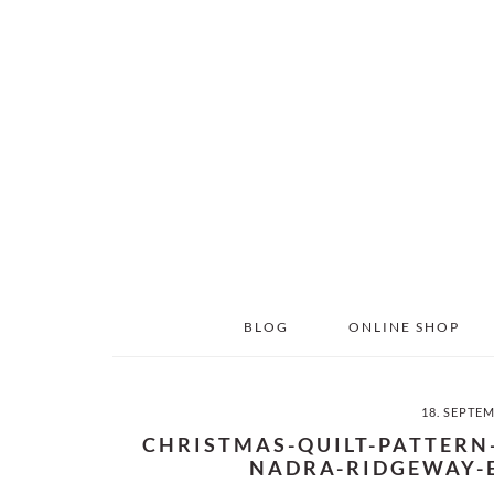
Skip
Skip
to
to
main
primary
content
sidebar
BLOG
ONLINE SHOP
18. SEPTE
CHRISTMAS-QUILT-PATTERN
NADRA-RIDGEWAY-E