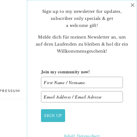
×
Sign up to my newsletter for updates,
subscriber only specials & get
a welcome gift
!
Melde dich für meinen Newsletter an, um
auf dem Laufenden zu bleiben & hol dir ein
Willkommensgeschenk!
Join my community now!
PRESSUM
DATENSCHUTZ
SIGN UP
PRIMARY
SIDEBAR
Inhalt
Datenschutz