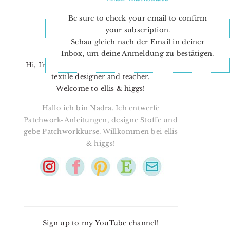
Be sure to check your email to confirm
your subscription.
Schau gleich nach der Email in deiner
Inbox, um deine Anmeldung zu bestätigen.
Hi, I’m Nadra. I’m a quilt pattern designer,
textile designer and teacher.
Welcome to ellis & higgs!
Hallo ich bin Nadra. Ich entwerfe
Patchwork-Anleitungen, designe Stoffe und
gebe Patchworkkurse. Willkommen bei ellis
& higgs!
Sign up to my YouTube channel!