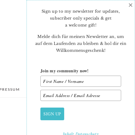
×
Sign up to my newsletter for updates,
subscriber only specials & get
a welcome gift
!
Melde dich für meinen Newsletter an, um
auf dem Laufenden zu bleiben & hol dir ein
Willkommensgeschenk!
Join my community now!
PRESSUM
DATENSCHUTZ
SIGN UP
PRIMARY
SIDEBAR
Inhalt
Datenschutz