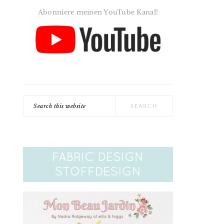
Abonniere meinen YouTube Kanal!
Search
this
website