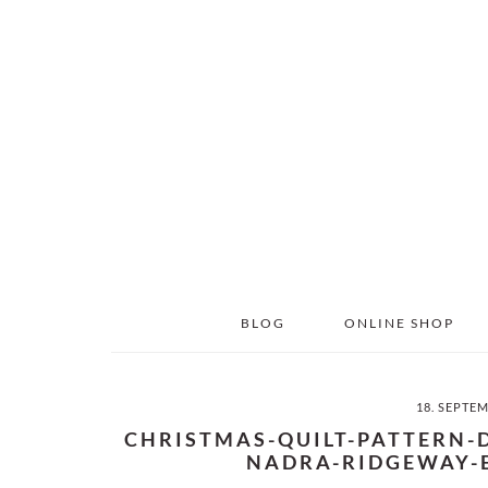
Skip
Skip
to
to
main
primary
content
sidebar
BLOG
ONLINE SHOP
18. SEPTE
CHRISTMAS-QUILT-PATTERN-
NADRA-RIDGEWAY-E