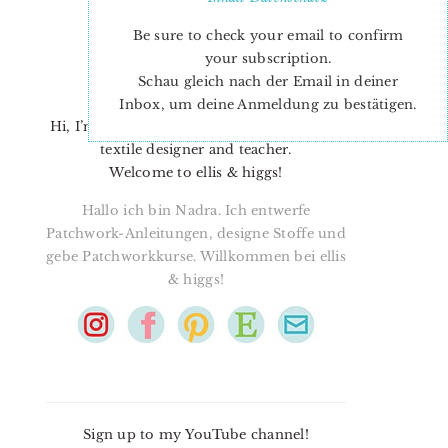
Be sure to check your email to confirm
your subscription.
Schau gleich nach der Email in deiner
Inbox, um deine Anmeldung zu bestätigen.
Hi, I’m Nadra. I’m a quilt pattern designer,
textile designer and teacher.
Welcome to ellis & higgs!
Hallo ich bin Nadra. Ich entwerfe
Patchwork-Anleitungen, designe Stoffe und
gebe Patchworkkurse. Willkommen bei ellis
& higgs!
Sign up to my YouTube channel!