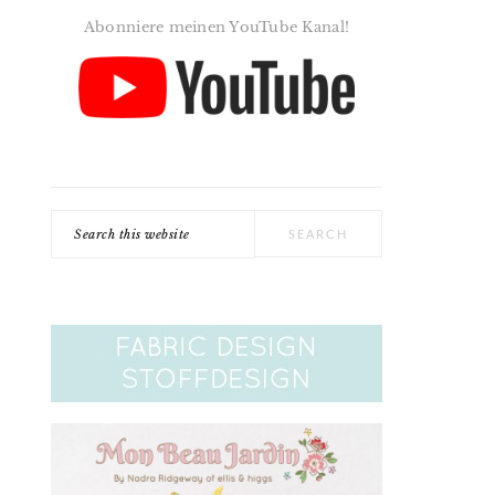
Abonniere meinen YouTube Kanal!
Search
this
website