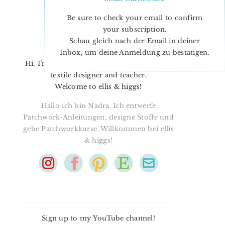
Be sure to check your email to confirm
your subscription.
Schau gleich nach der Email in deiner
Inbox, um deine Anmeldung zu bestätigen.
Hi, I’m Nadra. I’m a quilt pattern designer,
textile designer and teacher.
Welcome to ellis & higgs!
Hallo ich bin Nadra. Ich entwerfe
Patchwork-Anleitungen, designe Stoffe und
gebe Patchworkkurse. Willkommen bei ellis
& higgs!
Sign up to my YouTube channel!