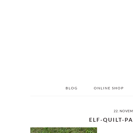
Skip
Skip
to
to
main
primary
content
sidebar
BLOG
ONLINE SHOP
22. NOVEM
ELF-QUILT-P