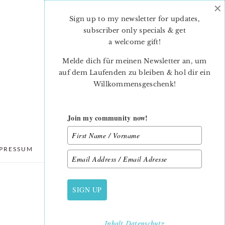
×
Sign up to my newsletter for updates,
subscriber only specials & get
a welcome gift
!
Melde dich für meinen Newsletter an, um
auf dem Laufenden zu bleiben & hol dir ein
Willkommensgeschenk!
Join my community now!
PRESSUM
DATENSCHUTZ
SIGN UP
PRIMARY
SIDEBAR
Inhalt
Datenschutz