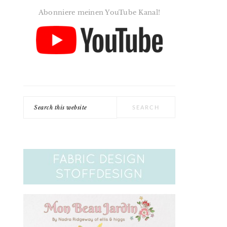
Abonniere meinen YouTube Kanal!
Search
this
website