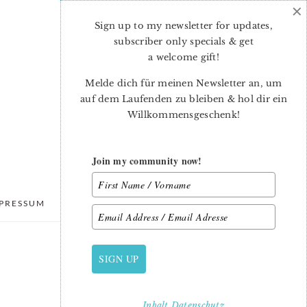
×
Sign up to my newsletter for updates,
subscriber only specials & get
a welcome gift
!
Melde dich für meinen Newsletter an, um
auf dem Laufenden zu bleiben & hol dir ein
Willkommensgeschenk!
Join my community now!
PRESSUM
DATENSCHUTZ
SIGN UP
PRIMARY
SIDEBAR
Inhalt
Datenschutz