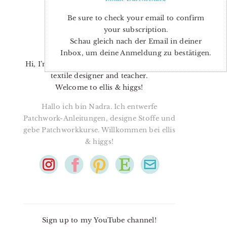
Be sure to check your email to confirm
your subscription.
Schau gleich nach der Email in deiner
Inbox, um deine Anmeldung zu bestätigen.
Hi, I’m Nadra. I’m a quilt pattern designer,
textile designer and teacher.
Welcome to ellis & higgs!
Hallo ich bin Nadra. Ich entwerfe
Patchwork-Anleitungen, designe Stoffe und
gebe Patchworkkurse. Willkommen bei ellis
& higgs!
Sign up to my YouTube channel!