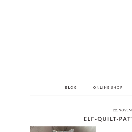
Skip
Skip
to
to
main
primary
content
sidebar
BLOG
ONLINE SHOP
22. NOVEM
ELF-QUILT-PA