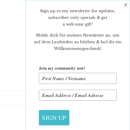
×
Skip
Skip
to
to
Sign up to my newsletter for updates,
main
primary
subscriber only specials & get
content
sidebar
a welcome gift
!
Melde dich für meinen Newsletter an, um
auf dem Laufenden zu bleiben & hol dir ein
Willkommensgeschenk!
Join my community now!
31. OKTOBER 2022
SIGN UP
PUDDING_MADONNA-2