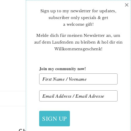
×
Skip
Skip
to
to
Sign up to my newsletter for updates,
main
primary
subscriber only specials & get
content
sidebar
a welcome gift
!
Melde dich für meinen Newsletter an, um
auf dem Laufenden zu bleiben & hol dir ein
Willkommensgeschenk!
Join my community now!
29. OKTOBER 2019
SIGN UP
CHRISTMAS-PRESENT-QUILT-