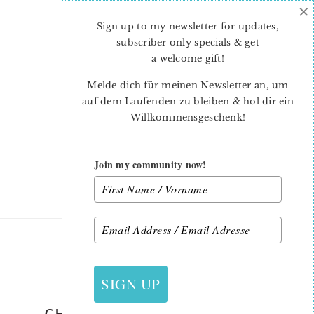
×
Skip
Skip
to
to
Sign up to my newsletter for updates,
main
primary
subscriber only specials & get
content
sidebar
a welcome gift
!
Melde dich für meinen Newsletter an, um
auf dem Laufenden zu bleiben & hol dir ein
Willkommensgeschenk!
Join my community now!
29. OKTOBER 2019
SIGN UP
CHRISTMAS-PRESENT-QUILT-