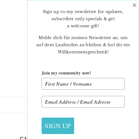
×
Skip
Skip
to
to
Sign up to my newsletter for updates,
main
primary
subscriber only specials & get
content
sidebar
a welcome gift
!
Melde dich für meinen Newsletter an, um
auf dem Laufenden zu bleiben & hol dir ein
Willkommensgeschenk!
Join my community now!
3. NOVEMBER 2019
SIGN UP
CHRISTMAS-PRESENT-QUILT-