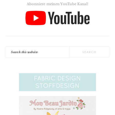
Abonniere meinen YouTube Kanal!
Search
this
website