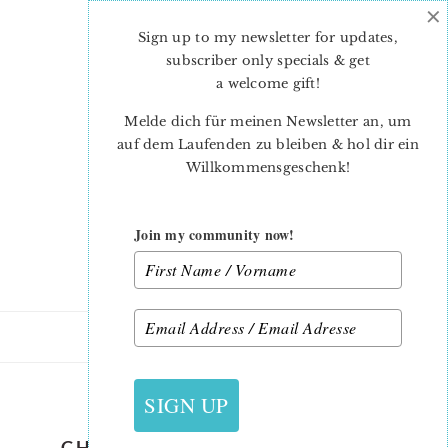
×
Skip
Skip
to
to
Sign up to my newsletter for updates,
main
primary
subscriber only specials & get
content
sidebar
a welcome gift
!
Melde dich für meinen Newsletter an, um
auf dem Laufenden zu bleiben & hol dir ein
Willkommensgeschenk!
Join my community now!
13. OKTOBER 2019
SIGN UP
_CHRISTMAS-QUILT-PATTERNS-