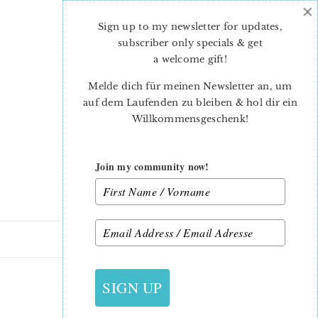
×
Skip
Skip
to
to
Sign up to my newsletter for updates,
main
primary
subscriber only specials & get
content
sidebar
a welcome gift
!
Melde dich für meinen Newsletter an, um
auf dem Laufenden zu bleiben & hol dir ein
Willkommensgeschenk!
Join my community now!
22. OKTOBER 2020
SIGN UP
STEPHANIE