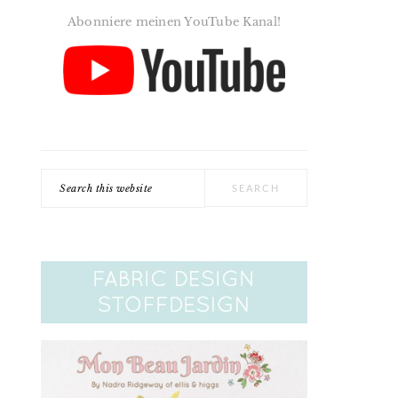
Abonniere meinen YouTube Kanal!
Search
this
website