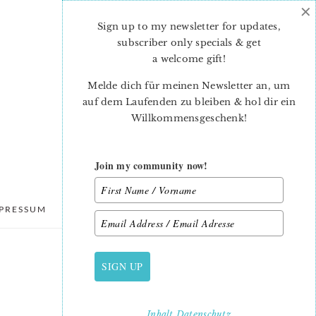
×
Sign up to my newsletter for updates,
subscriber only specials & get
a welcome gift
!
Melde dich für meinen Newsletter an, um
auf dem Laufenden zu bleiben & hol dir ein
Willkommensgeschenk!
Join my community now!
PRESSUM
DATENSCHUTZ
SIGN UP
PRIMARY
SIDEBAR
Inhalt
Datenschutz