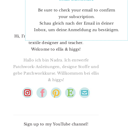
Be sure to check your email to confirm
your subscription.
Schau gleich nach der Email in deiner
Inbox, um deine Anmeldung zu bestätigen.
Hi, I’m Nadra. I’m a quilt pattern designer,
textile designer and teacher.
Welcome to ellis & higgs!
Hallo ich bin Nadra. Ich entwerfe
Patchwork-Anleitungen, designe Stoffe und
gebe Patchworkkurse. Willkommen bei ellis
& higgs!
Sign up to my YouTube channel!