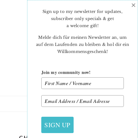
×
Skip
Skip
to
to
Sign up to my newsletter for updates,
main
primary
subscriber only specials & get
content
sidebar
a welcome gift
!
Melde dich für meinen Newsletter an, um
auf dem Laufenden zu bleiben & hol dir ein
Willkommensgeschenk!
Join my community now!
21. OKTOBER 2020
SIGN UP
CHRISTMAS-QUILT-PATTERN-