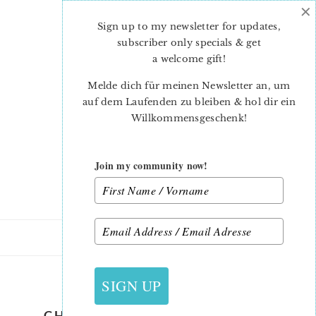
×
Skip
Skip
to
to
Sign up to my newsletter for updates,
main
primary
subscriber only specials & get
content
sidebar
a welcome gift
!
Melde dich für meinen Newsletter an, um
auf dem Laufenden zu bleiben & hol dir ein
Willkommensgeschenk!
Join my community now!
15. NOVEMBER 2020
SIGN UP
CHRISTMAS-QUILT-PATTERN-