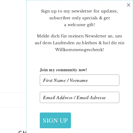
×
Skip
Skip
to
to
Sign up to my newsletter for updates,
main
primary
subscriber only specials & get
content
sidebar
a welcome gift
!
Melde dich für meinen Newsletter an, um
auf dem Laufenden zu bleiben & hol dir ein
Willkommensgeschenk!
Join my community now!
15. NOVEMBER 2020
SIGN UP
CHRISTMAS-QUILT-PATTERN-