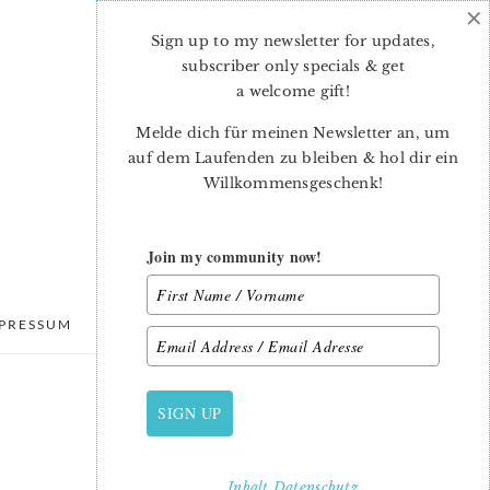
×
Sign up to my newsletter for updates,
subscriber only specials & get
a welcome gift
!
Melde dich für meinen Newsletter an, um
auf dem Laufenden zu bleiben & hol dir ein
Willkommensgeschenk!
Join my community now!
PRESSUM
DATENSCHUTZ
SIGN UP
PRIMARY
SIDEBAR
Inhalt
Datenschutz