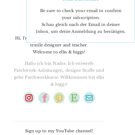
Be sure to check your email to confirm
your subscription.
Schau gleich nach der Email in deiner
Inbox, um deine Anmeldung zu bestätigen.
Hi, I’m Nadra. I’m a quilt pattern designer,
textile designer and teacher.
Welcome to ellis & higgs!
Hallo ich bin Nadra. Ich entwerfe
Patchwork-Anleitungen, designe Stoffe und
gebe Patchworkkurse. Willkommen bei ellis
& higgs!
Sign up to my YouTube channel!