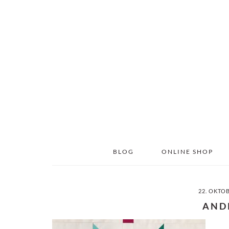
Skip
Skip
to
to
main
primary
content
sidebar
BLOG
ONLINE SHOP
22. OKTO
AND