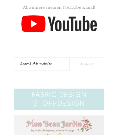
Abonniere meinen YouTube Kanal!
Search
this
website