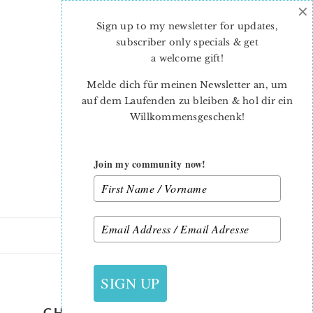
×
Skip
Skip
to
to
Sign up to my newsletter for updates,
main
primary
subscriber only specials & get
content
sidebar
a welcome gift
!
Melde dich für meinen Newsletter an, um
auf dem Laufenden zu bleiben & hol dir ein
Willkommensgeschenk!
Join my community now!
22. OKTOBER 2020
SIGN UP
CHRISTMAS-QUILT-PATTERN-