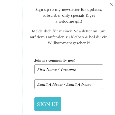
×
Skip
Skip
to
to
Sign up to my newsletter for updates,
main
primary
subscriber only specials & get
content
sidebar
a welcome gift
!
Melde dich für meinen Newsletter an, um
auf dem Laufenden zu bleiben & hol dir ein
Willkommensgeschenk!
Join my community now!
31. OKTOBER 2022
SIGN UP
TRAY_ULRIKE-2