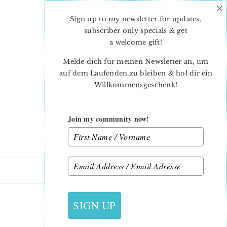
×
Skip
Skip
to
to
Sign up to my newsletter for updates,
main
primary
subscriber only specials & get
content
sidebar
a welcome gift
!
Melde dich für meinen Newsletter an, um
auf dem Laufenden zu bleiben & hol dir ein
Willkommensgeschenk!
Join my community now!
31. OKTOBER 2022
SIGN UP
TOOLS_LYNNE-1