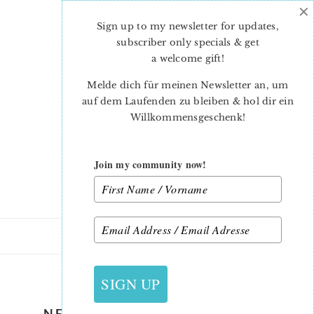
×
Skip
Skip
to
to
Sign up to my newsletter for updates,
main
primary
subscriber only specials & get
content
sidebar
a welcome gift
!
Melde dich für meinen Newsletter an, um
auf dem Laufenden zu bleiben & hol dir ein
Willkommensgeschenk!
Join my community now!
21. SEPTEMBER 2017
SIGN UP
NEUE PATCHWORK-KURSE IM