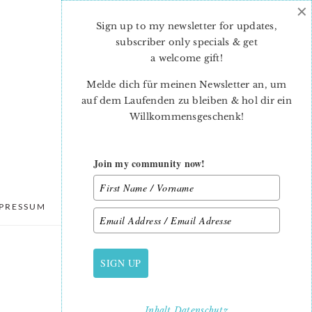
×
Sign up to my newsletter for updates,
subscriber only specials & get
a welcome gift
!
Melde dich für meinen Newsletter an, um
auf dem Laufenden zu bleiben & hol dir ein
Willkommensgeschenk!
Join my community now!
PRESSUM
DATENSCHUTZ
SIGN UP
PRIMARY
SIDEBAR
Inhalt
Datenschutz