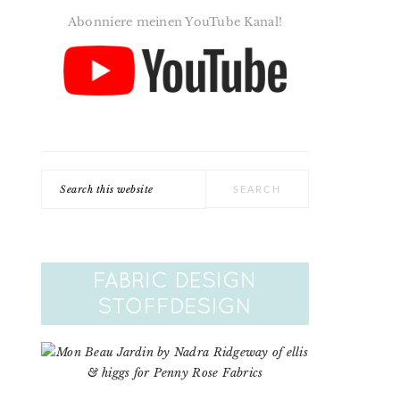
Abonniere meinen YouTube Kanal!
Search
this
website