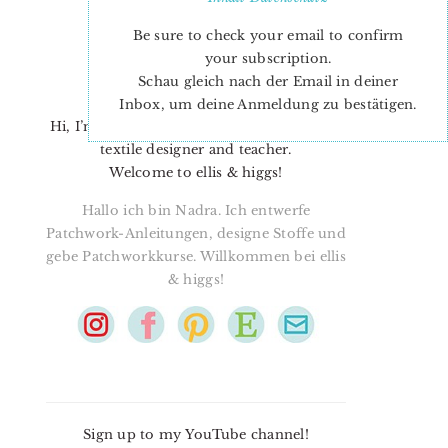
Be sure to check your email to confirm
your subscription.
Schau gleich nach der Email in deiner
Inbox, um deine Anmeldung zu bestätigen.
Hi, I’m Nadra. I’m a quilt pattern designer,
textile designer and teacher.
Welcome to ellis & higgs!
Hallo ich bin Nadra. Ich entwerfe
Patchwork-Anleitungen, designe Stoffe und
gebe Patchworkkurse. Willkommen bei ellis
& higgs!
Sign up to my YouTube channel!