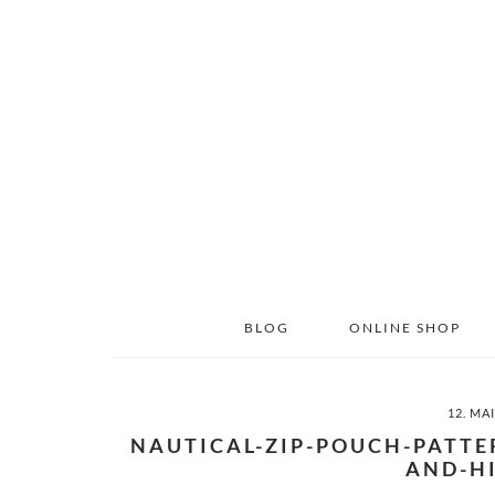
Skip
Skip
to
to
main
primary
content
sidebar
BLOG
ONLINE SHOP
12. MA
NAUTICAL-ZIP-POUCH-PATTE
AND-H