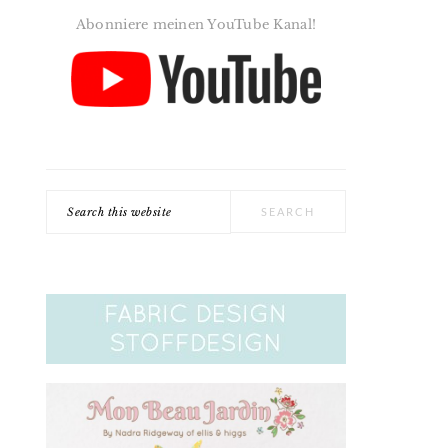
Abonniere meinen YouTube Kanal!
Search
this
website