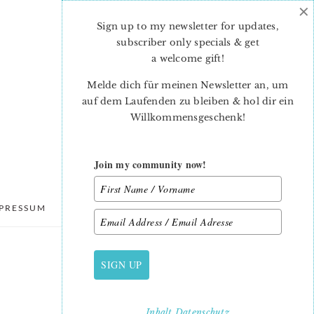
×
Sign up to my newsletter for updates,
subscriber only specials & get
a welcome gift
!
Melde dich für meinen Newsletter an, um
auf dem Laufenden zu bleiben & hol dir ein
Willkommensgeschenk!
Join my community now!
PRESSUM
DATENSCHUTZ
SIGN UP
PRIMARY
SIDEBAR
Inhalt
Datenschutz