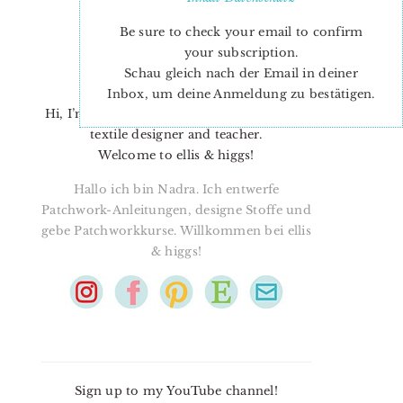
Be sure to check your email to confirm
your subscription.
Schau gleich nach der Email in deiner
Inbox, um deine Anmeldung zu bestätigen.
Hi, I’m Nadra. I’m a quilt pattern designer,
textile designer and teacher.
Welcome to ellis & higgs!
Hallo ich bin Nadra. Ich entwerfe
Patchwork-Anleitungen, designe Stoffe und
gebe Patchworkkurse. Willkommen bei ellis
& higgs!
Sign up to my YouTube channel!