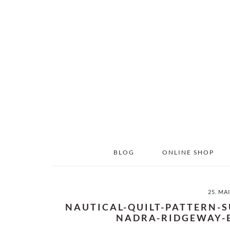
Skip
Skip
to
to
main
primary
content
sidebar
BLOG
ONLINE SHOP
25. MA
NAUTICAL-QUILT-PATTERN-
NADRA-RIDGEWAY-E