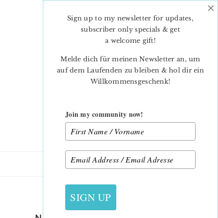
×
Skip
Skip
to
to
Sign up to my newsletter for updates,
main
primary
subscriber only specials & get
content
sidebar
a welcome gift
!
Melde dich für meinen Newsletter an, um
auf dem Laufenden zu bleiben & hol dir ein
Willkommensgeschenk!
Join my community now!
18. MAI 2019
SIGN UP
NAUTICAL-QUILT-PATTERN-