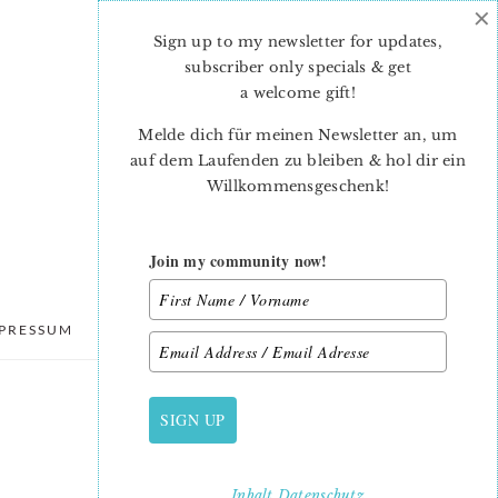
×
Sign up to my newsletter for updates,
subscriber only specials & get
a welcome gift
!
Melde dich für meinen Newsletter an, um
auf dem Laufenden zu bleiben & hol dir ein
Willkommensgeschenk!
Join my community now!
PRESSUM
DATENSCHUTZ
SIGN UP
PRIMARY
SIDEBAR
Inhalt
Datenschutz