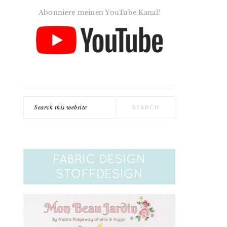
Abonniere meinen YouTube Kanal!
Search
this
website