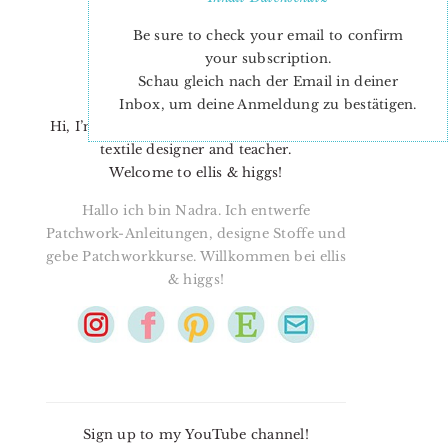
Be sure to check your email to confirm
your subscription.
Schau gleich nach der Email in deiner
Inbox, um deine Anmeldung zu bestätigen.
Hi, I’m Nadra. I’m a quilt pattern designer,
textile designer and teacher.
Welcome to ellis & higgs!
Hallo ich bin Nadra. Ich entwerfe
Patchwork-Anleitungen, designe Stoffe und
gebe Patchworkkurse. Willkommen bei ellis
& higgs!
Sign up to my YouTube channel!