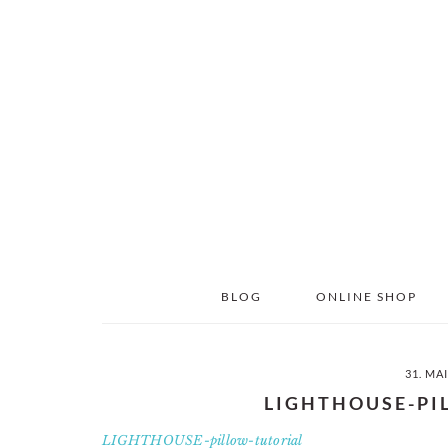
Skip
Skip
to
to
main
primary
content
sidebar
BLOG
ONLINE SHOP
31. MA
LIGHTHOUSE-PI
LIGHTHOUSE-pillow-tutorial