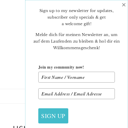
×
Skip
Skip
to
to
Sign up to my newsletter for updates,
main
primary
subscriber only specials & get
content
sidebar
a welcome gift
!
Melde dich für meinen Newsletter an, um
auf dem Laufenden zu bleiben & hol dir ein
Willkommensgeschenk!
Join my community now!
13. JUNI 2019
SIGN UP
LIGHTHOUSE-PILLOW-TUTORIAL