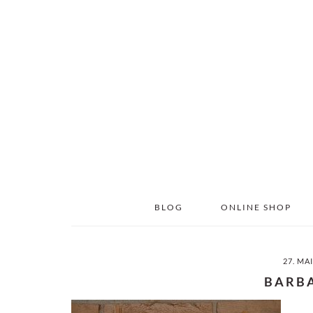
Skip
Skip
to
to
main
primary
content
sidebar
BLOG
ONLINE SHOP
27. MA
BARB