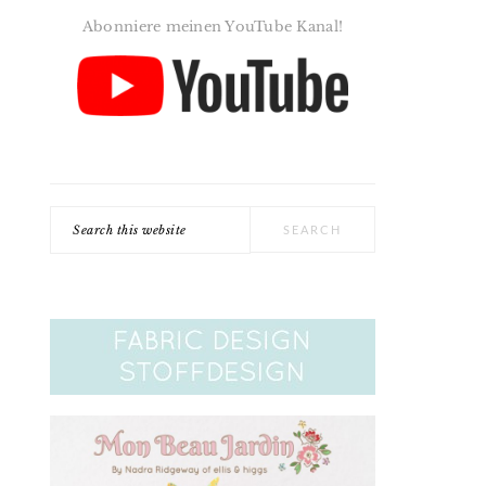
Abonniere meinen YouTube Kanal!
Search
this
website