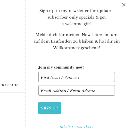
×
Sign up to my newsletter for updates,
subscriber only specials & get
a welcome gift
!
Melde dich für meinen Newsletter an, um
auf dem Laufenden zu bleiben & hol dir ein
Willkommensgeschenk!
Join my community now!
PRESSUM
DATENSCHUTZ
SIGN UP
PRIMARY
SIDEBAR
Inhalt
Datenschutz