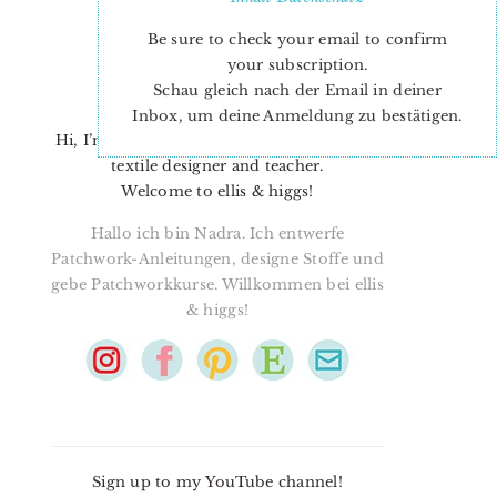
Be sure to check your email to confirm
your subscription.
Schau gleich nach der Email in deiner
Inbox, um deine Anmeldung zu bestätigen.
Hi, I’m Nadra. I’m a quilt pattern designer,
textile designer and teacher.
Welcome to ellis & higgs!
Hallo ich bin Nadra. Ich entwerfe
Patchwork-Anleitungen, designe Stoffe und
gebe Patchworkkurse. Willkommen bei ellis
& higgs!
Sign up to my YouTube channel!