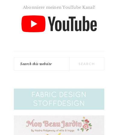
Abonniere meinen YouTube Kanal!
Search
this
website