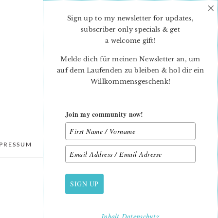
×
Sign up to my newsletter for updates,
subscriber only specials & get
a welcome gift
!
Melde dich für meinen Newsletter an, um
auf dem Laufenden zu bleiben & hol dir ein
Willkommensgeschenk!
Join my community now!
PRESSUM
DATENSCHUTZ
SIGN UP
PRIMARY
SIDEBAR
Inhalt
Datenschutz