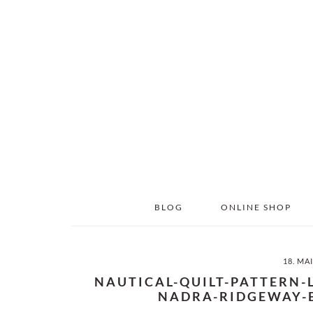
Skip
Skip
to
to
main
primary
content
sidebar
BLOG
ONLINE SHOP
18. MA
NAUTICAL-QUILT-PATTERN-
NADRA-RIDGEWAY-E