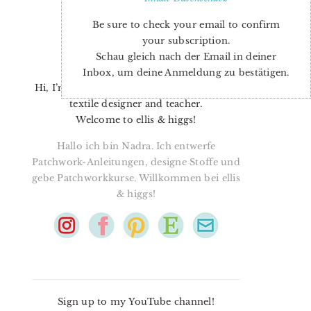
Be sure to check your email to confirm
your subscription.
Schau gleich nach der Email in deiner
Inbox, um deine Anmeldung zu bestätigen.
Hi, I’m Nadra. I’m a quilt pattern designer,
textile designer and teacher.
Welcome to ellis & higgs!
Hallo ich bin Nadra. Ich entwerfe
Patchwork-Anleitungen, designe Stoffe und
gebe Patchworkkurse. Willkommen bei ellis
& higgs!
Sign up to my YouTube channel!