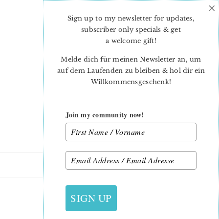
×
Skip
Skip
to
to
Sign up to my newsletter for updates,
main
primary
subscriber only specials & get
content
sidebar
a welcome gift
!
Melde dich für meinen Newsletter an, um
auf dem Laufenden zu bleiben & hol dir ein
Willkommensgeschenk!
Join my community now!
27. MAI 2019
SIGN UP
-ANGELICA-2