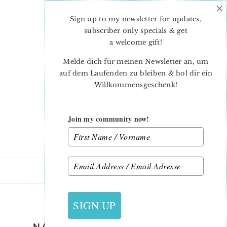
×
Skip
Skip
to
to
Sign up to my newsletter for updates,
main
primary
subscriber only specials & get
content
sidebar
a welcome gift
!
Melde dich für meinen Newsletter an, um
auf dem Laufenden zu bleiben & hol dir ein
Willkommensgeschenk!
Join my community now!
30. MAI 2019
SIGN UP
NAUTICAL-QUILT-PATTERNS-