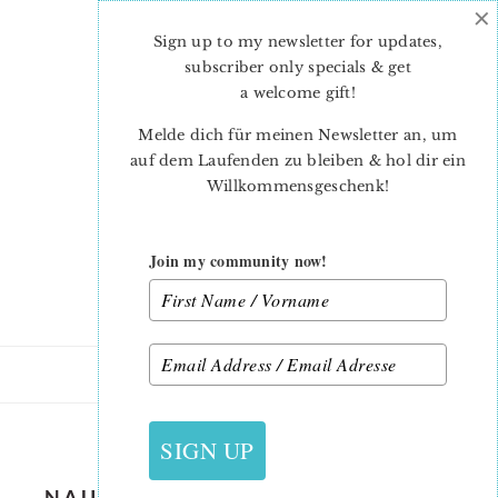
×
Skip
Skip
to
to
Sign up to my newsletter for updates,
main
primary
subscriber only specials & get
content
sidebar
a welcome gift
!
Melde dich für meinen Newsletter an, um
auf dem Laufenden zu bleiben & hol dir ein
Willkommensgeschenk!
Join my community now!
1. JUNI 2019
SIGN UP
NAUTICAL-CRIB-QUILT-PATTERN-