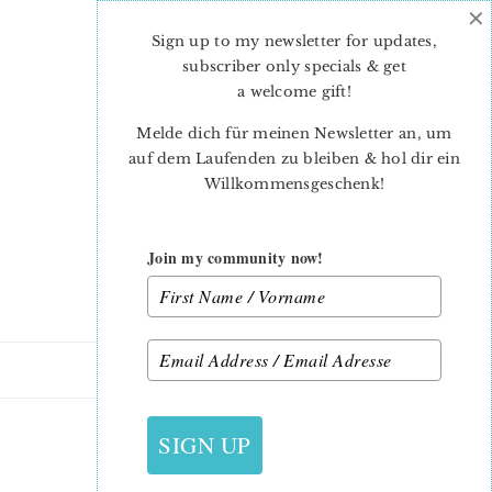
×
Skip
Skip
to
to
Sign up to my newsletter for updates,
main
primary
subscriber only specials & get
content
sidebar
a welcome gift
!
Melde dich für meinen Newsletter an, um
auf dem Laufenden zu bleiben & hol dir ein
Willkommensgeschenk!
Join my community now!
27. MAI 2019
SIGN UP
SARA-2