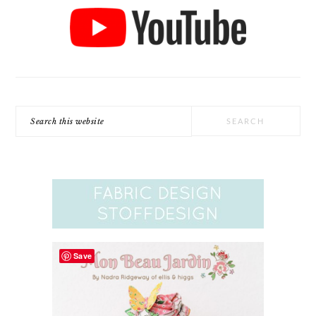
Search
this
website
Save