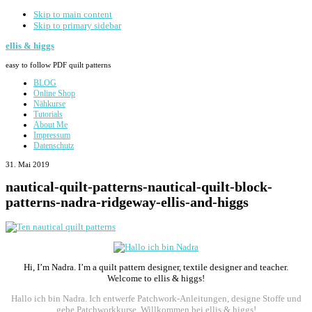
Skip to main content
Skip to primary sidebar
ellis & higgs
easy to follow PDF quilt patterns
BLOG
Online Shop
Nähkurse
Tutorials
About Me
Impressum
Datenschutz
31. Mai 2019
nautical-quilt-patterns-nautical-quilt-block-
patterns-nadra-ridgeway-ellis-and-higgs
Primary
Sidebar
Hi, I’m Nadra. I’m a quilt pattern designer, textile designer and teacher.
Welcome to ellis & higgs!
Hallo ich bin Nadra. Ich entwerfe Patchwork-Anleitungen, designe Stoffe und
gebe Patchworkkurse. Willkommen bei ellis & higgs!