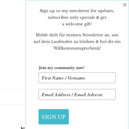
×
Skip
Skip
to
to
Sign up to my newsletter for updates,
main
primary
subscriber only specials & get
content
sidebar
a welcome gift
!
Melde dich für meinen Newsletter an, um
auf dem Laufenden zu bleiben & hol dir ein
Willkommensgeschenk!
Join my community now!
18. MAI 2019
SIGN UP
NAUTICAL-QUILT-PATTERN-