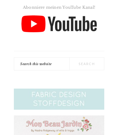
Abonniere meinen YouTube Kanal!
Search
this
website