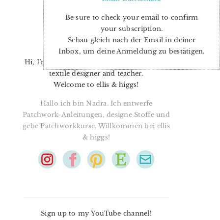
Be sure to check your email to confirm
your subscription.
Schau gleich nach der Email in deiner
Inbox, um deine Anmeldung zu bestätigen.
Hi, I’m Nadra. I’m a quilt pattern designer,
textile designer and teacher.
Welcome to ellis & higgs!
Hallo ich bin Nadra. Ich entwerfe
Patchwork-Anleitungen, designe Stoffe und
gebe Patchworkkurse. Willkommen bei ellis
& higgs!
Sign up to my YouTube channel!