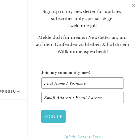
×
Sign up to my newsletter for updates,
subscriber only specials & get
a welcome gift
!
Melde dich für meinen Newsletter an, um
auf dem Laufenden zu bleiben & hol dir ein
Willkommensgeschenk!
Join my community now!
PRESSUM
DATENSCHUTZ
SIGN UP
PRIMARY
SIDEBAR
Inhalt
Datenschutz