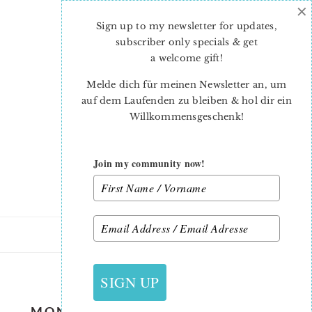
×
Skip
Skip
to
to
Sign up to my newsletter for updates,
main
primary
subscriber only specials & get
content
sidebar
a welcome gift
!
Melde dich für meinen Newsletter an, um
auf dem Laufenden zu bleiben & hol dir ein
Willkommensgeschenk!
Join my community now!
21. AUGUST 2018
SIGN UP
MON BEAU JARDIN BLOG TOUR –