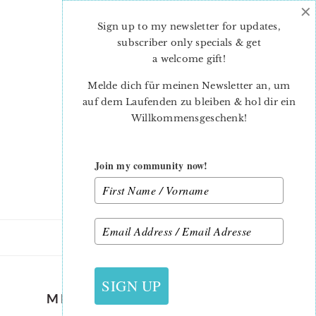
×
Skip
Skip
to
to
Sign up to my newsletter for updates,
main
primary
subscriber only specials & get
content
sidebar
a welcome gift
!
Melde dich für meinen Newsletter an, um
auf dem Laufenden zu bleiben & hol dir ein
Willkommensgeschenk!
Join my community now!
SIGN UP
MENGENANGABEN IN YARDS