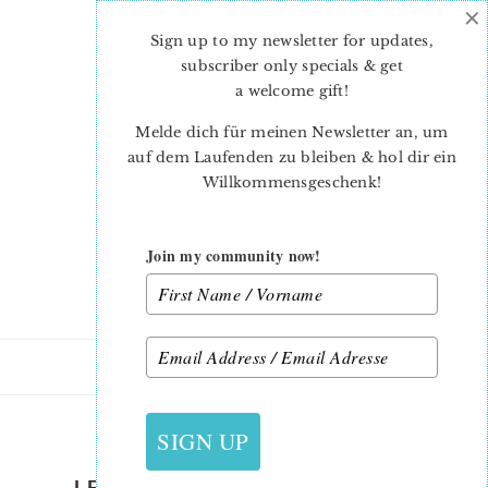
×
Skip
Skip
to
to
Sign up to my newsletter for updates,
main
primary
subscriber only specials & get
content
sidebar
a welcome gift
!
Melde dich für meinen Newsletter an, um
auf dem Laufenden zu bleiben & hol dir ein
Willkommensgeschenk!
Join my community now!
27. JULI 2022
SIGN UP
LETS-HAVE-A-PICNIC-QUILT-