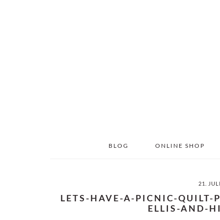
Skip
Skip
to
to
main
primary
content
sidebar
BLOG
ONLINE SHOP
21. JUL
LETS-HAVE-A-PICNIC-QUILT
ELLIS-AND-H