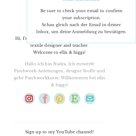
Be sure to check your email to confirm
your subscription.
Schau gleich nach der Email in deiner
Inbox, um deine Anmeldung zu bestätigen.
Hi, I’m Nadra. I’m a quilt pattern designer,
textile designer and teacher.
Welcome to ellis & higgs!
Hallo ich bin Nadra. Ich entwerfe
Patchwork-Anleitungen, designe Stoffe und
gebe Patchworkkurse. Willkommen bei ellis
& higgs!
Sign up to my YouTube channel!