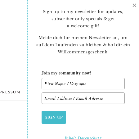
×
Sign up to my newsletter for updates,
subscriber only specials & get
a welcome gift
!
Melde dich für meinen Newsletter an, um
auf dem Laufenden zu bleiben & hol dir ein
Willkommensgeschenk!
Join my community now!
PRESSUM
DATENSCHUTZ
SIGN UP
PRIMARY
SIDEBAR
Inhalt
Datenschutz