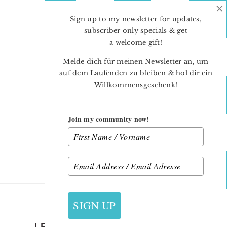
×
Skip
Skip
to
to
Sign up to my newsletter for updates,
main
primary
subscriber only specials & get
content
sidebar
a welcome gift
!
Melde dich für meinen Newsletter an, um
auf dem Laufenden zu bleiben & hol dir ein
Willkommensgeschenk!
Join my community now!
21. JULI 2022
SIGN UP
LETS-HAVE-A-PICNIC-QUILT-