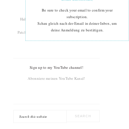
designer and teacher.
Welcome to ellis & higgs!
Be sure to check your email to confirm your
subscription.
Hallo ich bin Nadra. Ich entwerfe Patchwork-
Schau gleich nach der Email in deiner Inbox, um
Anleitungen, designe Stoffe und gebe
deine Anmeldung zu bestätigen.
Patchworkkurse. Willkommen bei ellis & higgs!
Sign up to my YouTube channel!
Abonniere meinen YouTube Kanal!
Search
this
website