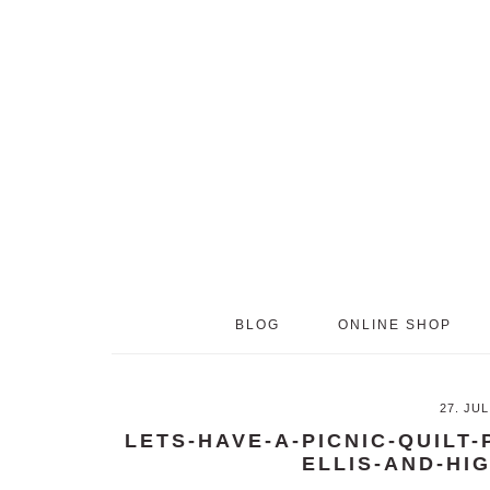
Skip
Skip
to
to
main
primary
content
sidebar
BLOG
ONLINE SHOP
27. JUL
LETS-HAVE-A-PICNIC-QUILT
ELLIS-AND-HI