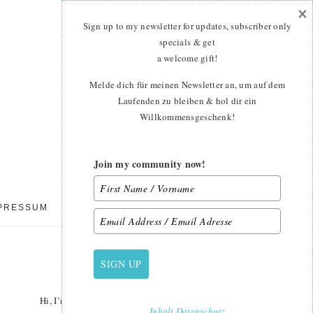
×
Sign up to my newsletter for updates, subscriber only
specials & get
a welcome gift
!
Melde dich für meinen Newsletter an, um auf dem
Laufenden zu bleiben & hol dir ein
Willkommensgeschenk!
Join my community now!
PRESSUM
DATENSCHUTZ
SIGN UP
PRIMARY
SIDEBAR
Hi, I’m Nadra. I’m a quilt pattern designer, textile
Inhalt
Datenschutz