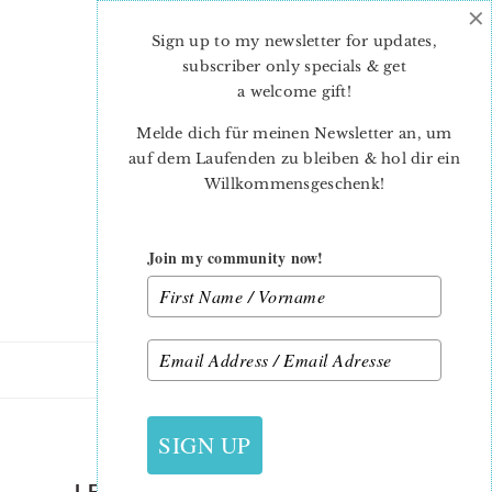
×
Skip
Skip
to
to
Sign up to my newsletter for updates,
main
primary
subscriber only specials & get
content
sidebar
a welcome gift
!
Melde dich für meinen Newsletter an, um
auf dem Laufenden zu bleiben & hol dir ein
Willkommensgeschenk!
Join my community now!
27. JULI 2022
SIGN UP
LETS-HAVE-A-PICNIC-QUILT-