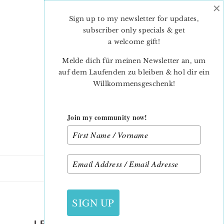
×
Skip
Skip
to
to
Sign up to my newsletter for updates,
main
primary
subscriber only specials & get
content
sidebar
a welcome gift
!
Melde dich für meinen Newsletter an, um
auf dem Laufenden zu bleiben & hol dir ein
Willkommensgeschenk!
Join my community now!
27. JULI 2022
SIGN UP
LETS-HAVE-A-PICNIC-QUILT-