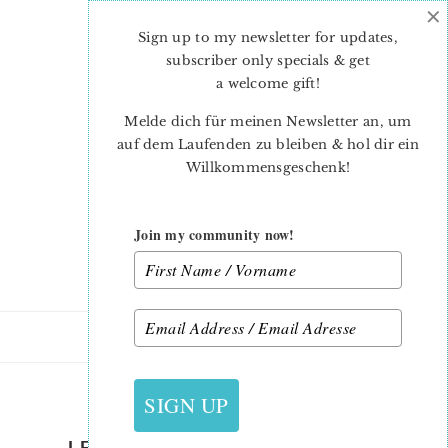
×
Skip
Skip
to
to
Sign up to my newsletter for updates,
main
primary
subscriber only specials & get
content
sidebar
a welcome gift
!
Melde dich für meinen Newsletter an, um
auf dem Laufenden zu bleiben & hol dir ein
Willkommensgeschenk!
Join my community now!
21. JULI 2022
SIGN UP
LETS-HAVE-A-PICNIC-QUILT-