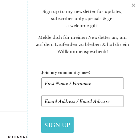
×
Skip
Skip
to
to
Sign up to my newsletter for updates,
main
primary
subscriber only specials & get
content
sidebar
a welcome gift
!
Melde dich für meinen Newsletter an, um
auf dem Laufenden zu bleiben & hol dir ein
Willkommensgeschenk!
Join my community now!
25. JUNI 2021
SIGN UP
SUMMER-QUILT-PATTERN-RAFTING-