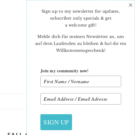
×
Skip
Skip
to
to
Sign up to my newsletter for updates,
main
primary
subscriber only specials & get
content
sidebar
a welcome gift
!
Melde dich für meinen Newsletter an, um
auf dem Laufenden zu bleiben & hol dir ein
Willkommensgeschenk!
Join my community now!
12. AUGUST 2022
SIGN UP
FALL-QUILT-PATTERN-CLOUD-QUILT-