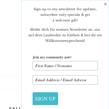
×
Skip
Skip
to
to
Sign up to my newsletter for updates,
main
primary
subscriber only specials & get
content
sidebar
a welcome gift
!
Melde dich für meinen Newsletter an, um
auf dem Laufenden zu bleiben & hol dir ein
Willkommensgeschenk!
Join my community now!
12. AUGUST 2022
SIGN UP
FALL-QUILT-PATTERN-BACKPACK-