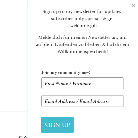
×
Skip
Skip
to
to
Sign up to my newsletter for updates,
main
primary
subscriber only specials & get
content
sidebar
a welcome gift
!
Melde dich für meinen Newsletter an, um
auf dem Laufenden zu bleiben & hol dir ein
Willkommensgeschenk!
Join my community now!
19. AUGUST 2022
SIGN UP
CAMPIN-IN-THE-WILD-QUILT-