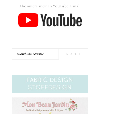
Abonniere meinen YouTube Kanal!
Search
this
website