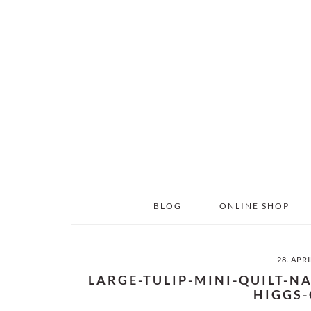
Skip
Skip
to
to
main
primary
content
sidebar
BLOG
ONLINE SHOP
28. APR
LARGE-TULIP-MINI-QUILT-N
HIGGS