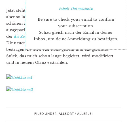
Inhalt
Datenschutz
Jetzt steht noch mal eine Woche Großrenovierung an,
aber so langsam wird unser neues Heim zu einem
Be sure to check your email to confirm
schönen Zuhause. Es sind zwar noch nicht alle Kisten
your subscription.
ausgepackt, aber überall finden sich gemütliche Ecken, in
Schau gleich nach der Email in deiner
der
die
Zeit
des
Wartens
angenehm verbracht werden kann.
Inbox, um deine Anmeldung zu bestätigen.
Die neuen Küchenstuhlkissen werden ihr übriges dazu
beitragen. Es wird vier neue geben, und ein geliebtes
Stück, das mich schon lange begleitet, wird modifiziert
und in neuem Glanz erstrahlen.
FILED UNDER:
ALLSORT / ALLERLEI