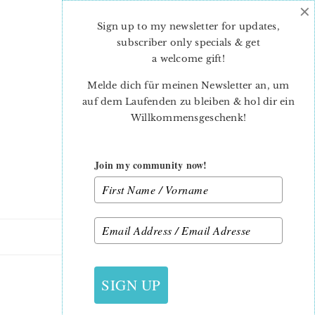
×
Skip
Skip
to
to
Sign up to my newsletter for updates,
main
primary
subscriber only specials & get
content
sidebar
a welcome gift
!
Melde dich für meinen Newsletter an, um
auf dem Laufenden zu bleiben & hol dir ein
Willkommensgeschenk!
Join my community now!
24. NOVEMBER 2012
SIGN UP
LANGSAM VORWÄRTS…