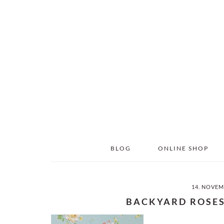
Skip
Skip
to
to
main
primary
content
sidebar
BLOG
ONLINE SHOP
14. NOVEM
BACKYARD ROSE