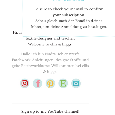
Be sure to check your email to confirm
your subscription.
Schau gleich nach der Email in deiner
Inbox, um deine Anmeldung zu bestätigen.
Hi, I’m Nadra. I’m a quilt pattern designer,
textile designer and teacher.
Welcome to ellis & higgs!
Hallo ich bin Nadra. Ich entwerfe
Patchwork-Anleitungen, designe Stoffe und
gebe Patchworkkurse. Willkommen bei ellis
& higgs!
Sign up to my YouTube channel!