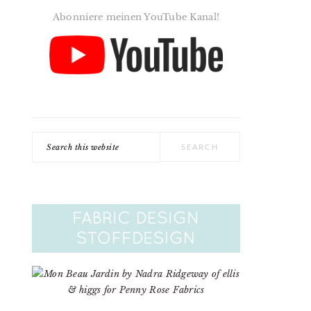
Abonniere meinen YouTube Kanal!
Search
this
website