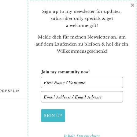
×
Sign up to my newsletter for updates,
subscriber only specials & get
a welcome gift
!
Melde dich für meinen Newsletter an, um
auf dem Laufenden zu bleiben & hol dir ein
Willkommensgeschenk!
Join my community now!
PRESSUM
DATENSCHUTZ
SIGN UP
PRIMARY
SIDEBAR
Inhalt
Datenschutz