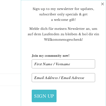
×
Skip
Skip
to
to
Sign up to my newsletter for updates,
main
primary
subscriber only specials & get
content
sidebar
a welcome gift
!
Melde dich für meinen Newsletter an, um
auf dem Laufenden zu bleiben & hol dir ein
Willkommensgeschenk!
Join my community now!
21. OKTOBER 2016
SIGN UP
CHRISTMAS-0